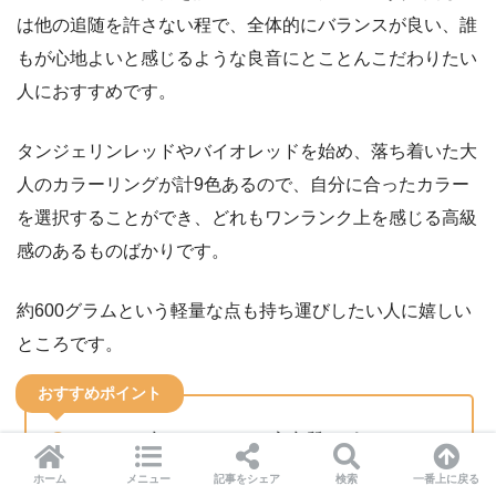
は他の追随を許さない程で、全体的にバランスが良い、誰
もが心地よいと感じるような良音にとことんこだわりたい
人におすすめです。
タンジェリンレッドやバイオレッドを始め、落ち着いた大
人のカラーリングが計9色あるので、自分に合ったカラー
を選択することができ、どれもワンランク上を感じる高級
感のあるものばかりです。
約600グラムという軽量な点も持ち運びしたい人に嬉しい
ところです。
おすすめポイント
とことん音にこだわれる高音質スピーカー
全9色ラインナップで、どれも高級感のある大
ホーム
メニュー
記事をシェア
検索
一番上に戻る